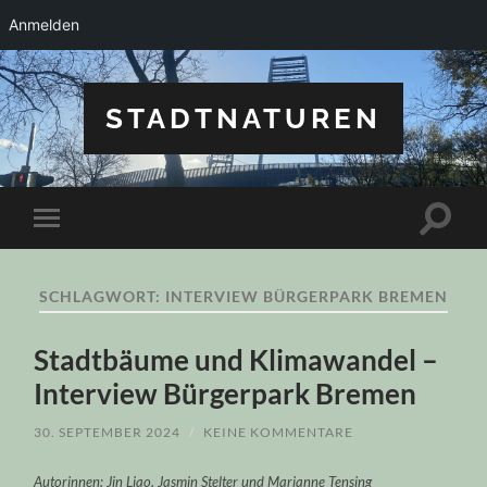
Anmelden
STADTNATUREN
Suchfe
Mobile-
ein-/a
Menü
ein-/ausblenden
SCHLAGWORT:
INTERVIEW BÜRGERPARK BREMEN
Stadtbäume und Klimawandel –
Interview Bürgerpark Bremen
30. SEPTEMBER 2024
/
KEINE KOMMENTARE
Autorinnen: Jin Liao, Jasmin Stelter und Marianne Tensing