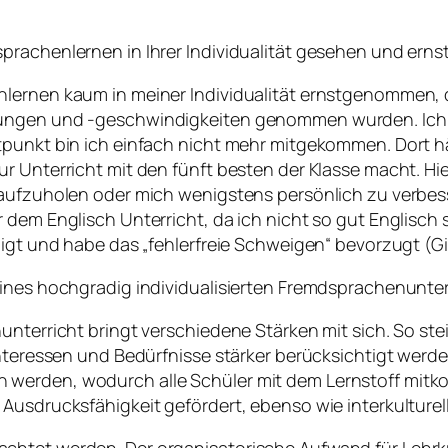
sprachenlernen in Ihrer Individualität gesehen und er
nlernen kaum in meiner Individualität ernstgenommen,
zungen und -geschwindigkeiten genommen wurden. Ich 
tpunkt bin ich einfach nicht mehr mitgekommen. Dort hä
r Unterricht mit den fünft besten der Klasse macht. Hie
aufzuholen oder mich wenigstens persönlich zu verbesse
 dem Englisch Unterricht, da ich nicht so gut Englisch 
gt und habe das „fehlerfreie Schweigen“ bevorzugt (Giesl
eines hochgradig individualisierten Fremdsprachenunter
unterricht bringt verschiedene Stärken mit sich. So st
 Interessen und Bedürfnisse stärker berücksichtigt we
 werden, wodurch alle Schüler mit dem Lernstoff mit
 Ausdrucksfähigkeit gefördert, ebenso wie interkulture