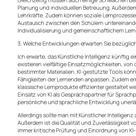
Gleichzeitig müssen auch einige Schwächen beac
Planung und individuellen Betreuung. Außerdem 
Lehrkräfte. Zudem können soziale Lernprozesse d
Austausch zwischen den Schülern untereinander
Individualisierung und gemeinschaftlichem Lern
3. Welche Entwicklungen erwarten Sie bezüglich
Ich erwarte, das Künstliche Intelligenz künfti
existieren vielfältige Einsatzmöglichkeiten, von 
bestimmter Materialien. KI-gestützte Tools könn
Fähigkeiten der Lernenden anpassen. Zudem e
klassische Lernprodukte effizienter gestaltet 
Einsatz von KI als Gesprächspartner für Sprachp
persönliche und sprachliche Entwicklung unerläs
Allerdings sollte man mit Künstlicher Intelligenz
Außerdem ist die Qualität und Zuverlässigkeit v
immer kritische Prüfung und Einordnung von KI