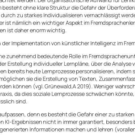
htet werden. Der organisatorische Aufwand für Lehrkrä
besteht ohne klare Struktur die Gefahr der Überforderu
urch zu starkes Individualisieren vernachlässigt werd
 ist nämlich ein wichtiger Aspekt im Fremdsprachenle
en ist daher enorm wichtig.
 der Implementation von künstlicher Intelligenz im Fr
g eine zunehmend bedeutende Rolle im Fremdsprachenunt
der Erstellung individueller Lernpläne, über die Analyse 
en bereits heute Lernprozesse personalisieren, indem si
rmöglichen sie die Erstellung von Texten, Zusammenf
werden können (vgl. Grünewald,A 2019). Weniger wahrsc
raxis, da dies soziale Lernprozesse schwächen könnte, 
slich sind.
 aufpassen, denn es besteht die Gefahr einer zu starken 
on KI-Ergebnissen nicht in immer garantiert, besonders 
-generierten Informationen machen und lehren (voralle