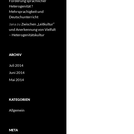
Förderung sprachlicher
Heterogenität ?
Mehrsprachigkeit und
Deutschunterricht
Jana
zu
Zwischen „Leitkultur“
und Anerkennung von Vielfalt
– Heterogenitätskultur
ARCHIV
Juli 2014
Juni 2014
Mai 2014
KATEGORIEN
Allgemein
META