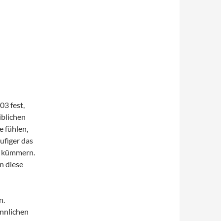
03 fest,
iblichen
e fühlen,
ufiger das
ie kümmern.
n diese
 Faktoren.
nnlichen