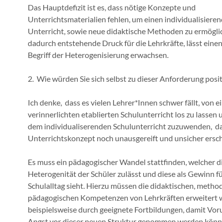
Das Hauptdefizit ist es, dass nötige Konzepte und
Unterrichtsmaterialien fehlen, um einen individualisiere
Unterricht, sowie neue didaktische Methoden zu ermögli
dadurch entstehende Druck für die Lehrkräfte, lässt eine
Begriff der Heterogenisierung erwachsen.
2. Wie würden Sie sich selbst zu dieser Anforderung posi
Ich denke, dass es vielen Lehrer*Innen schwer fällt, von e
verinnerlichten etablierten Schulunterricht los zu lassen 
dem individualiserenden Schulunterricht zuzuwenden, da
Unterrichtskonzept noch unausgereift und unsicher ersch
Es muss ein pädagogischer Wandel stattfinden, welcher d
Heterogenität der Schüler zulässt und diese als Gewinn f
Schulalltag sieht. Hierzu müssen die didaktischen, metho
pädagogischen Kompetenzen von Lehrkräften erweitert 
beispielsweise durch geeignete Fortbildungen, damit Voru
Angst vor dieser neuen Struktur genommen werden könn