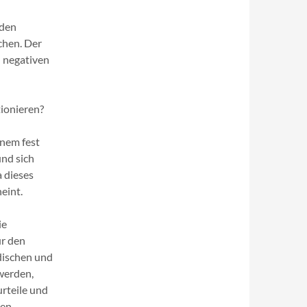
nden
chen. Der
n negativen
tionieren?
inem fest
und sich
 dieses
eint.
ie
ür den
dischen und
werden,
rteile und
en.