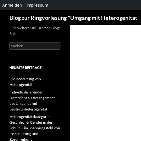
Anmelden
Impressum
Suchen
Blog zur Ringvorlesung "Umgang mit Heterogenität
Zum
Eine weitere Uni-Bremen Blogs
Seite
Inhalt
springen
Suchen
nach:
NEUESTE BEITRÄGE
Die Bedeutung von
Heterogenität
Individualisierender
Unterricht als Arrangement
des Umgangs mit
Leistungsheterogenität
Heterogenitätskategorie
Geschlecht/ Gender in der
Schule – im Spannungsfeld von
Inszenierung und
Zuschreibung