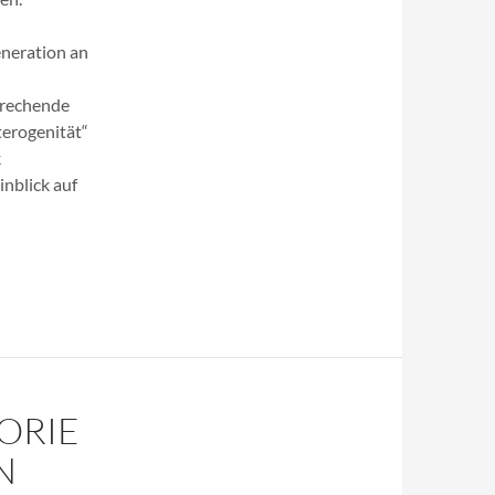
eneration an
prechende
erogenität“
k
inblick auf
ORIE
N