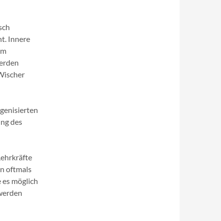
sch
t. Innere
um
werden
Wischer
genisierten
ung des
Lehrkräfte
en oftmals
e es möglich
 werden