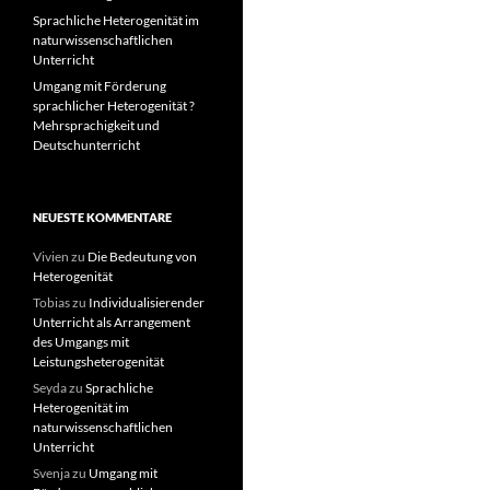
Sprachliche Heterogenität im
naturwissenschaftlichen
Unterricht
Umgang mit Förderung
sprachlicher Heterogenität ?
Mehrsprachigkeit und
Deutschunterricht
NEUESTE KOMMENTARE
Vivien
zu
Die Bedeutung von
Heterogenität
Tobias
zu
Individualisierender
Unterricht als Arrangement
des Umgangs mit
Leistungsheterogenität
Seyda
zu
Sprachliche
Heterogenität im
naturwissenschaftlichen
Unterricht
Svenja
zu
Umgang mit