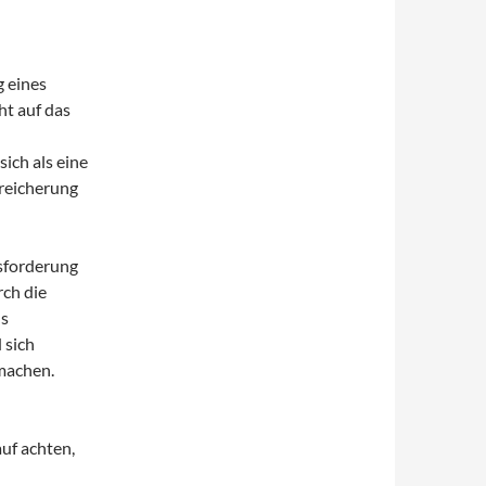
g eines
ht auf das
ich als eine
ereicherung
usforderung
rch die
us
 sich
machen.
uf achten,
 umgeht.