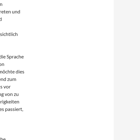
on
treten und
d
wandt ?
sichtlich
die Sprache
on
 möchte dies
end zum
s vor
ng von zu
rigkeiten
s passiert,
che