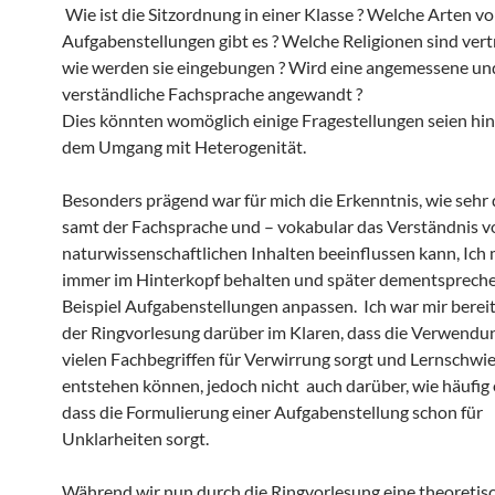
Wie ist die Sitzordnung in einer Klasse ? Welche Arten v
Aufgabenstellungen gibt es ? Welche Religionen sind ver
wie werden sie eingebungen ? Wird eine angemessene un
verständliche Fachsprache ange
Dies könnten womöglich einige Fragestellungen seien hin
dem Umgang mit Heterogenität.
Besonders prägend war für mich die Erkenntnis, wie sehr 
samt der Fachsprache und – vokabular das Verständnis v
naturwissenschaftlichen Inhalten beeinflussen kann, Ich
immer im Hinterkopf behalten und später dementsprech
Beispiel Aufgabenstellungen anpassen. Ich war mir bereit
der Ringvorlesung darüber im Klaren, dass die Verwendu
vielen Fachbegriffen für Verwirrung sorgt und Lernschwie
entstehen können, jedoch nicht auch darüber, wie häufig e
dass die Formulierung einer Aufgabenstellung schon für
Unklarheiten sorgt.
Während wir nun durch die Ringvorlesung eine theoretis