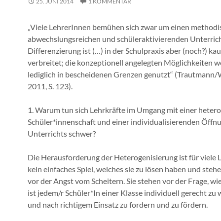
25. JUNI 2014
1 KOMMENTAR
„Viele LehrerInnen bemühen sich zwar um einen methodi
abwechslungsreichen und schüleraktivierenden Unterrich
Differenzierung ist (…) in der Schulpraxis aber (noch?) ka
verbreitet; die konzeptionell angelegten Möglichkeiten 
lediglich in bescheidenen Grenzen genutzt“ (Trautmann/
2011, S. 123).
1. Warum tun sich Lehrkräfte im Umgang mit einer hetero
Schüler*innenschaft und einer individualisierenden Öffn
Unterrichts schwer?
Die Herausforderung der Heterogenisierung ist für viele 
kein einfaches Spiel, welches sie zu lösen haben und steh
vor der Angst vom Scheitern. Sie stehen vor der Frage, wi
ist jedem/r Schüler*In einer Klasse individuell gerecht zu
und nach richtigem Einsatz zu fordern und zu fördern.