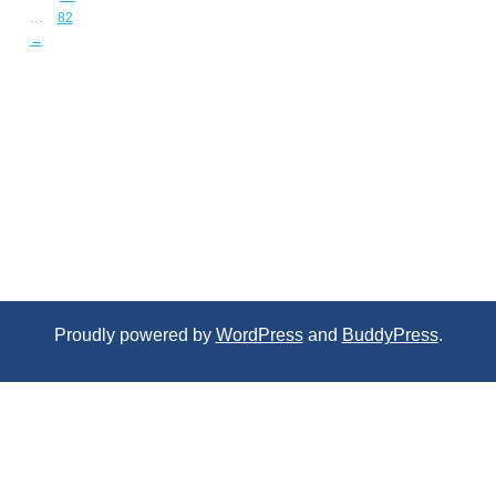
…
82
→
Proudly powered by
WordPress
and
BuddyPress
.