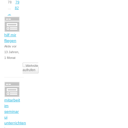
78
79
…
82
→
hilf mir
fliegen
Aktiv vor
13 Jahren,
1 Monat
Website
aufrufen
mitarbeit
im
seminar
ui
unterrichten