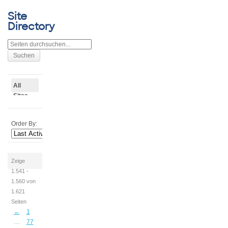
Site
Directory
All
Sites
1.621
Order By:
Zeige
1.541 -
1.560 von
1.621
Seiten
←
1
…
77