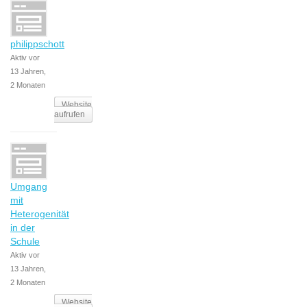
philippschott
Aktiv vor
13 Jahren,
2 Monaten
Website
aufrufen
Umgang
mit
Heterogenität
in der
Schule
Aktiv vor
13 Jahren,
2 Monaten
Website