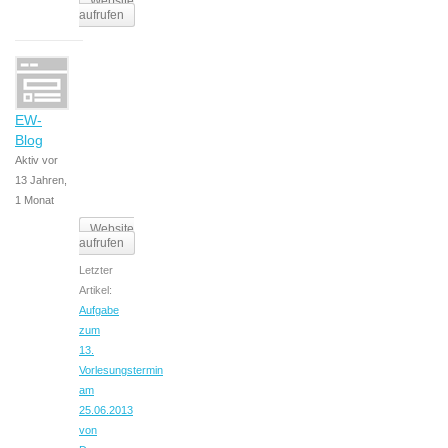
Website
aufrufen
EW-
Blog
Aktiv vor
13 Jahren,
1 Monat
Website
aufrufen
Letzter
Artikel:
Aufgabe
zum
13.
Vorlesungstermin
am
25.06.2013
von