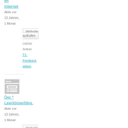
im
Internet
Aktiv vor
13 Jahren,
1 Monat
Website
aufrufen
Letzter
Artikel:
T1:
Feedback
geben
Der *
Leerkörperblog.
Aktiv vor
13 Jahren,
1 Monat