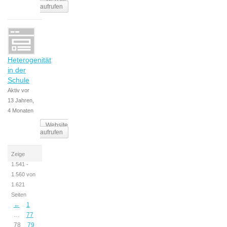
aufrufen
Heterogenität
in der
Schule
Aktiv vor
13 Jahren,
4 Monaten
Website
aufrufen
Zeige
1.541 -
1.560 von
1.621
Seiten
←
1
…
77
78
79