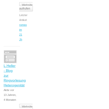
Website
aufrufen
Letzter
Artikel:
romeo
im
21
Jh
L.Heller
- Blog
zur
Ringvorlesung
Heterogenität
Aktiv vor
13 Jahren,
4 Monaten
Website