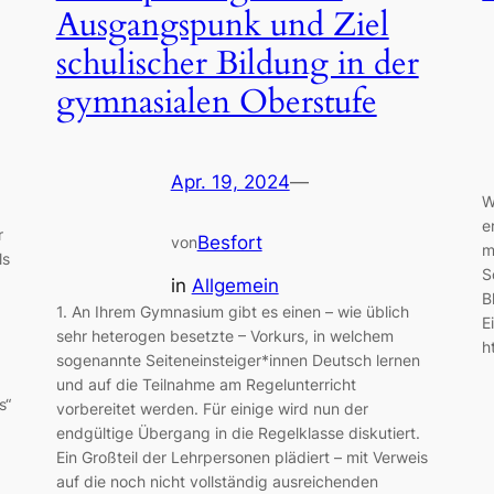
Ausgangspunk und Ziel
schulischer Bildung in der
gymnasialen Oberstufe
Apr. 19, 2024
—
W
e
r
Besfort
von
m
ls
S
in
Allgemein
B
1. An Ihrem Gymnasium gibt es einen – wie üblich
E
sehr heterogen besetzte – Vorkurs, in welchem
h
sogenannte Seiteneinsteiger*innen Deutsch lernen
und auf die Teilnahme am Regelunterricht
s“
vorbereitet werden. Für einige wird nun der
endgültige Übergang in die Regelklasse diskutiert.
Ein Großteil der Lehrpersonen plädiert – mit Verweis
auf die noch nicht vollständig ausreichenden