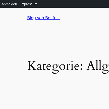
Anmelden
Impressum
Zum
Blog von Besfort
Inhalt
springen
Kategorie:
All