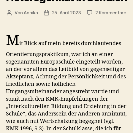
zu
Von
Annika
25. April 2023
2 Kommentare
Beitragsautor
Veröffentlichungsdatum
Um
mit
soz
M
Het
it Blick auf mein bereits durchlaufendes
in
Sc
Orientierungspraktikum, war ich an einer
sogenannten Europaschule eingeteilt worden,
an der vor allem das Leitbild von gegenseitiger
Akzeptanz, Achtung der Persönlichkeit und des
friedlichen sowie höflichen
Umgangsmiteinander angestrebt wurde und
somit nach den KMK-Empfehlungen der
„Interkulturellen Bildung und Erziehung in der
Schule“, das Anderssein der Anderen annimmt,
wie auch mit Wertschätzung begegnet (vgl.
KMK 1996, S.3). In der Schulklasse, die ich für