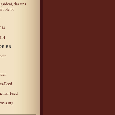
gsideal, das uns
rt bleibt
V
2014
014
ORIEN
mein
lden
gs-Feed
ntar-Feed
ress.org