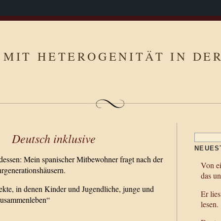
MIT HETEROGENITÄT IN DE
Deutsch inklusive
Suchen
nach:
NEUES
essen: Mein spanischer Mitbewohner fragt nach der
Von ei
generationshäusern.
das un
ekte, in denen Kinder und Jugendliche, junge und
Er lies
 zusammenleben“
lesen.