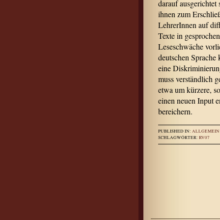
darauf ausgerichtet
ihnen zum Erschlie
LehrerInnen auf dif
Texte in gesproche
Leseschwäche vorli
deutschen Sprache 
eine Diskriminierun
muss verständlich g
etwa um kürzere, s
einen neuen Input 
bereichern.
PUBLISHED IN:
ALLGEMEIN
SCHLAGWÖRTER:
RV07