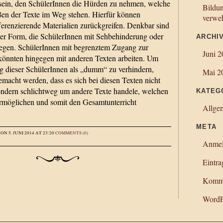
 sein, den SchülerInnen die Hürden zu nehmen, welche
Bildun
ßen der Texte im Weg stehen. Hierfür können
verweh
ferenzierende Materialien zurückgreifen. Denkbar sind
ner Form, die SchülerInnen mit Sehbehinderung oder
ARCHI
egen. SchülerInnen mit begrenztem Zugang zur
Juni 
könnten hingegen mit anderen Texten arbeiten. Um
g dieser SchülerInnen als „dumm“ zu verhindern,
Mai 2
emacht werden, dass es sich bei diesen Texten nicht
ondern schlichtweg um andere Texte handele, welchen
KATEG
ermöglichen und somit den Gesamtunterricht
Allge
META
ON 5. JUNI 2014 AT 23:20
COMMENTS (0)
Anme
Eintra
Komme
WordP