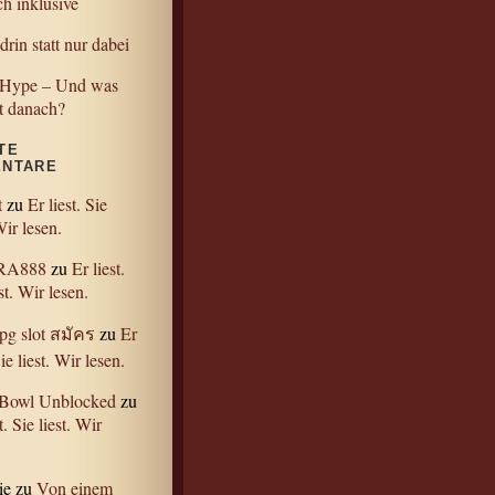
h inklusive
drin statt nur dabei
-Hype – Und was
 danach?
TE
NTARE
t
zu
Er liest. Sie
Wir lesen.
RA888
zu
Er liest.
st. Wir lesen.
pg slot สมัคร
zu
Er
Sie liest. Wir lesen.
 Bowl Unblocked
zu
t. Sie liest. Wir
ie
zu
Von einem