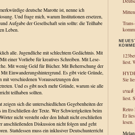
Deutsc
merkwürdige deutsche Marotte ist, nenne ich
Mitten
osung. Und frage mich, warum Institutionen ersetzen,
und Aufgabe der Gesellschaft sein sollte: die Teilhabe
Trans
kommt
en Leben.
NEUES
KOMME
klich alle. Jugendliche mit schlechtem Gedächtnis. Mit
123be
it einer Vorliebe für kreatives Schreiben. Mit Lese-
liest. 
he. Mit wenig Geld für Bücher. Mit Beherrschung der
 Mit Einwanderungshintergrund. Es gibt viele Gründe,
HYD
 mit verschiedenen Voraussetzungen den
Sie lie
etreten. Und es gibt noch mehr Gründe, warum sie alle
เกมส์ 
cht teilhaben sollten.
liest. 
t zeigen sich die unterschiedlichen Gegebenheiten der
Retro
s im Erschließen der Texte. Wer Schwierigkeiten beim
Er lies
Wörter nicht versteht oder den Inhalt nicht erschließen
lesen.
er anschließenden Diskussion nicht folgen und geht
oren. Stattdessen muss ein inklusiver Deutschunterricht
Melan