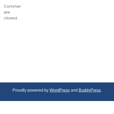
Comments
are
closed.
Proudly powered by
WordPress
and
BuddyPress
.