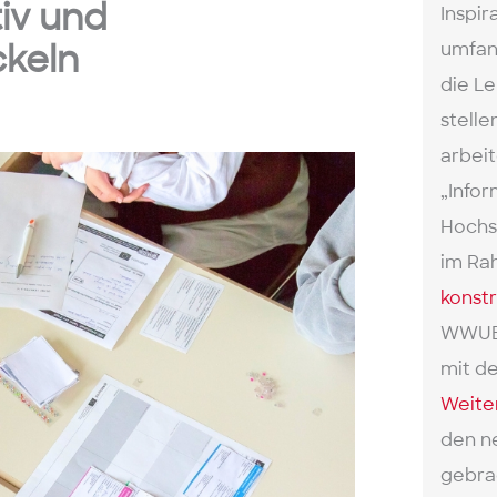
iv und
Inspir
ckeln
umfang
die Le
stelle
arbei
„Infor
Hochsc
im Ra
konstr
WWUB 
mit d
Weite
den n
gebra