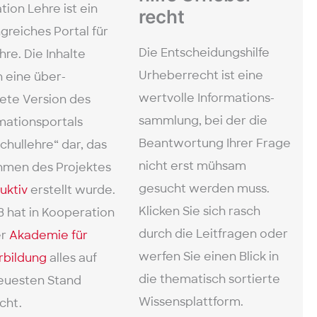
ation Lehre ist ein
recht
­reiches Portal für
Die Entscheidungs­hilfe
hre. Die Inhalte
Urheber­recht ist eine
n eine über­
wertvolle Informations­
tete Version des
sammlung, bei der die
mations­portals
Beantwortung Ihrer Frage
hul­lehre“ dar, das
nicht erst mühsam
hmen des Projektes
gesucht werden muss.
uktiv
erstellt wurde.
Klicken Sie sich rasch
hat in Kooperation
durch die Leit­fragen oder
er
Akademie für
werfen Sie einen Blick in
rbildung
alles auf
die thematisch sortierte
euesten Stand
Wissens­plattform.
cht.