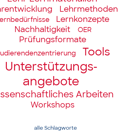
hrentwicklung
Lehrmethoden
Lernkonzepte
ernbedürfnisse
Nachhaltigkeit
OER
Prüfungsformate
Tools
udierendenzentrierung
Unter­stützungs­­
angebote
ssenschaft­liches Arbeiten
Workshops
alle Schlagworte