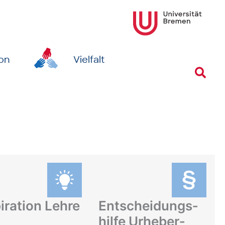
ion
Vielfalt
Suc
iration Lehre
Ent­scheidungs­
hilfe Urheber­