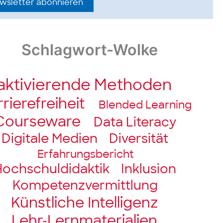
wsletter abonnieren
Schlagwort-Wolke
aktivierende Methoden
riere­freiheit
Blended Learning
Courseware
Data Literacy
Digitale Medien
Diversität
Erfahrungsbericht
ochschul­didaktik
Inklusion
Kompetenz­vermittlung
Künstliche Intelligenz
Lehr-Lernmaterialien