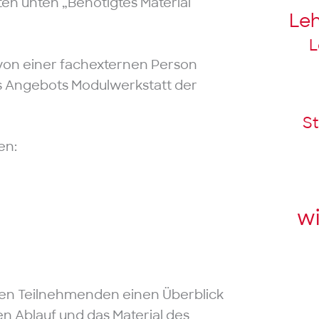
en unten „Benötigtes Material
Le
L
 von einer fachexternen Person
s Angebots Modulwerkstatt der
St
en:
wi
llen Teilnehmenden einen Überblick
n Ablauf und das Material des