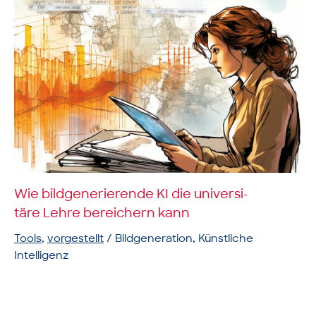
Wie bild­generierende KI die uni­ver­si­
täre Lehre bereichern kann
Tools
,
vorgestellt
/
Bildgeneration
,
Künstliche
Intelligenz