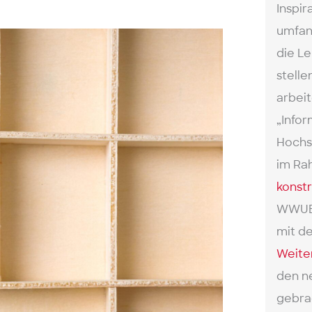
Inspir
umfang
die Le
stelle
arbei
„Infor
Hochsc
im Ra
konstr
WWUB 
mit d
Weite
den n
gebra