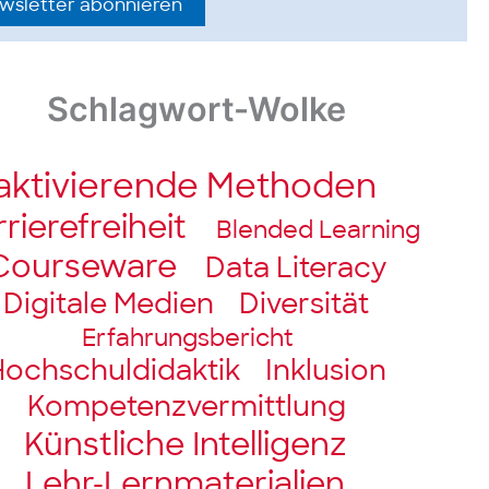
wsletter abonnieren
Schlagwort-Wolke
aktivierende Methoden
riere­freiheit
Blended Learning
Courseware
Data Literacy
Digitale Medien
Diversität
Erfahrungsbericht
ochschul­didaktik
Inklusion
Kompetenz­vermittlung
Künstliche Intelligenz
Lehr-Lernmaterialien