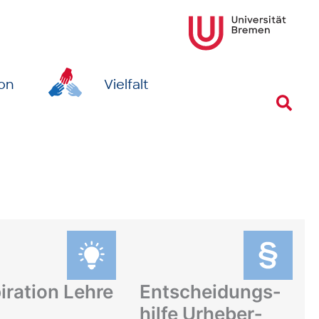
ion
Vielfalt
Suc
iration Lehre
Ent­scheidungs­
hilfe Urheber­