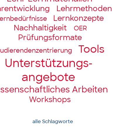
hrentwicklung
Lehrmethoden
Lernkonzepte
ernbedürfnisse
Nachhaltigkeit
OER
Prüfungsformate
Tools
udierendenzentrierung
Unter­stützungs­­
angebote
ssenschaft­liches Arbeiten
Workshops
alle Schlagworte