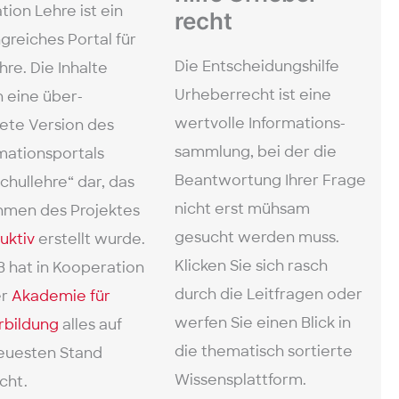
ation Lehre ist ein
recht
­reiches Portal für
Die Entscheidungs­hilfe
hre. Die Inhalte
Urheber­recht ist eine
n eine über­
wertvolle Informations­
tete Version des
sammlung, bei der die
mations­portals
Beantwortung Ihrer Frage
hul­lehre“ dar, das
nicht erst mühsam
hmen des Projektes
gesucht werden muss.
uktiv
erstellt wurde.
Klicken Sie sich rasch
hat in Kooperation
durch die Leit­fragen oder
er
Akademie für
werfen Sie einen Blick in
rbildung
alles auf
die thematisch sortierte
euesten Stand
Wissens­plattform.
cht.