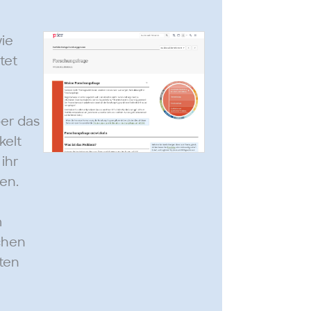
wie
tet
er das
kelt
ihr
len.
m
chen
nten
s