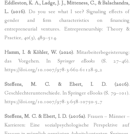
Eddleston, K. A., Ladge, J. J., Mitteness, C., & Balachandra,
L. (2016)
. Do you see what I see? Signaling effects of
gender and firm characteristics on financing
entrepreneurial ventures. Entrepreneurship: Theory &
Practice, 40(3), 489–514.
Hamm, I. & Köhler, W. (2020)
. Mitarbeiterbegeisterung:
das Vorgehen. In
Springer eBooks
(S. 27–46).
https://doi.org/10.1007/978-3-662-61128-9_2
Steffens, M. C. & Ebert, I. D. (2016)
.
Geschlechterunterschiede. In Springer eBooks (S. 79–101).
https://doi.org/10.1007/978-3-658-10750-5_7
Steffens, M. C. & Ebert, I. D. (2016a)
. Frauen – Männer –
Karrieren: Eine sozialpsychologische Perspektive auf
Frauen in männlich geprägten Arbeitskontexten. Springer-