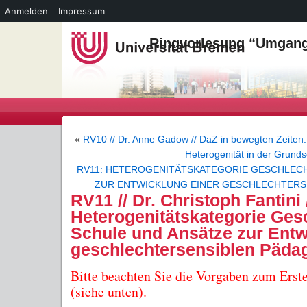
Anmelden
Impressum
Ringvorlesung “Umgang 
«
RV10 // Dr. Anne Gadow // DaZ in bewegten Zeiten
Heterogenität in der Grund
RV11: HETEROGENITÄTSKATEGORIE GESCHLECH
ZUR ENTWICKLUNG EINER GESCHLECHTERS
RV11 // Dr. Christoph Fantini 
Heterogenitätskategorie Gesc
Schule und Ansätze zur Entw
geschlechtersensiblen Päda
Bitte beachten Sie die Vorgaben zum Erste
(siehe unten).