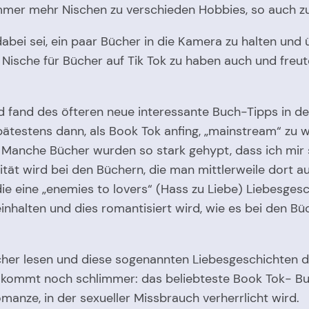
h immer mehr Nischen zu verschieden Hobbies, so auch z
 dabei sei, ein paar Bücher in die Kamera zu halten u
e Nische für Bücher auf Tik Tok zu haben auch und fr
nd fand des öfteren neue interessante Buch-Tipps in 
pätestens dann, als Book Tok anfing, „mainstream“ zu 
. Manche Bücher wurden so stark gehypt, dass ich mir s
tät wird bei den Büchern, die man mittlerweile dort a
ie eine „enemies to lovers“ (Hass zu Liebe) Liebesgesc
nhalten und dies romantisiert wird, wie es bei den B
.
er lesen und diese sogenannten Liebesgeschichten dan
kommt noch schlimmer: das beliebteste Book Tok- Buc
manze, in der sexueller Missbrauch verherrlicht wird.