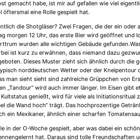
t gemacht habe, ist mir auf gefallen wie viel eigent
 öftersmal eine Rolle gespielt hat.
tlich die Shotgläser? Zwei Fragen, die der ein oder a
tag morgen 12 Uhr, das erste Bier wird geöffnet und
orttrum wurden alle wichtigen Gebäude gefunden.Was d
ierbei ist kurz zu erwähnen, dass niemand dazu gezw
ngeboten. Dieses Muster zieht sich ähnlich durch di
pisch norddeutschen Wetter oder der Kneipentour dur
s man sieht sieht sind zahlreiche Grüppchen von Ers
den „Tandour“ wird auch immer länger. Im Eisen gibt
ultstatus genießt, wird für viele als Initiationsritu
 die Wand hoch“ trägt. Das hochprozentige Getränk,
ch ein Mexikaner, ähnlich einer scharfen Tomatensau
le in der O-Woche gespielt, aber was dabei ein schön
nengelernt hat. Daraus sind tolle Freundschaften u