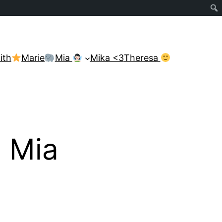
lith
Marie
Mia
Mika <3
Theresa
 Mia