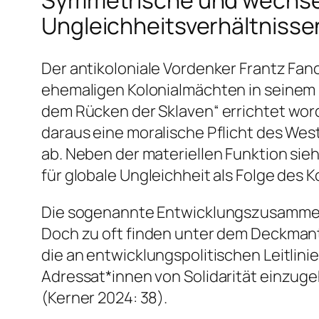
Symmetrische und wechsel
Ungleichheitsverhältnisse
Der antikoloniale Vordenker Frantz F
ehemaligen Kolonialmächten in seinem 
dem Rücken der Sklaven“ errichtet wor
daraus eine moralische Pflicht des W
ab. Neben der materiellen Funktion sie
für globale Ungleichheit als Folge des K
Die sogenannte Entwicklungszusammena
Doch zu oft finden unter dem Deckmant
die an entwicklungspolitischen Leitlini
Adressat*innen von Solidarität einzug
(Kerner 2024: 38).