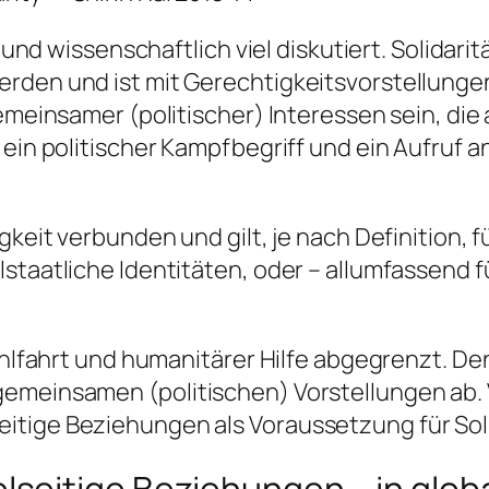
h und wissenschaftlich viel diskutiert. Solidarit
erden und ist mit Gerechtigkeitsvorstellung
emeinsamer (politischer) Interessen sein, die a
 ein politischer Kampfbegriff und ein Aufruf a
gkeit verbunden und gilt, je nach Definition, 
lstaatliche Identitäten, oder – allumfassend 
ohlfahrt und humanitärer Hilfe abgegrenzt. Den
gemeinsamen (politischen) Vorstellungen ab.
tige Beziehungen als Voraussetzung für Solid