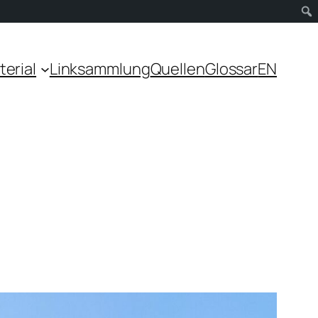
terial
Linksammlung
Quellen
Glossar
EN