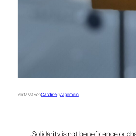
Verfasst von
Caroline
in
Allgemein
„
Solidarity is not beneficence or cha