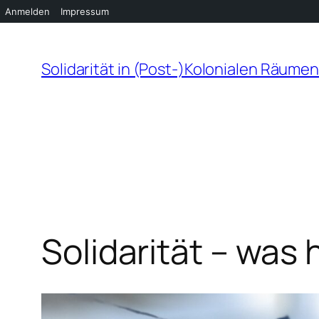
Anmelden
Impressum
Zum
Inhalt
Solidarität in (Post-)Kolonialen Räume
springen
Solidarität – was 