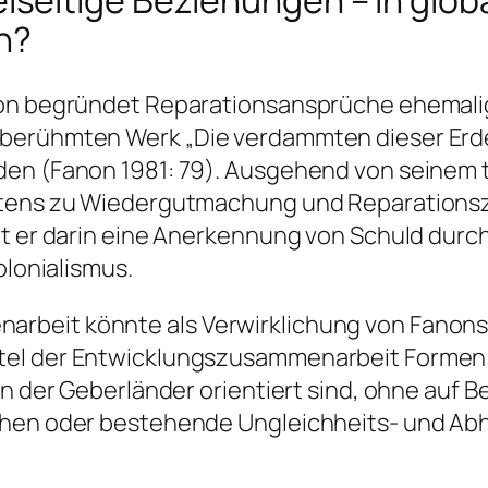
seitige Beziehungen – in glob
n?
anon begründet Reparationsansprüche ehemal
berühmten Werk „Die verdammten dieser Erde
den (Fanon 1981: 79). Ausgehend von seinem
estens zu Wiedergutmachung und Reparationsz
ht er darin eine Anerkennung von Schuld durc
olonialismus.
rbeit könnte als Verwirklichung von Fanon
el der Entwicklungszusammenarbeit Formen „n
en der Geberländer orientiert sind, ohne auf 
ehen oder bestehende Ungleichheits- und Abh