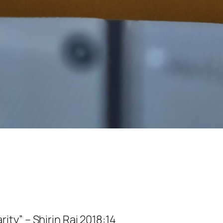
rity
” – Shirin Rai 2018:14