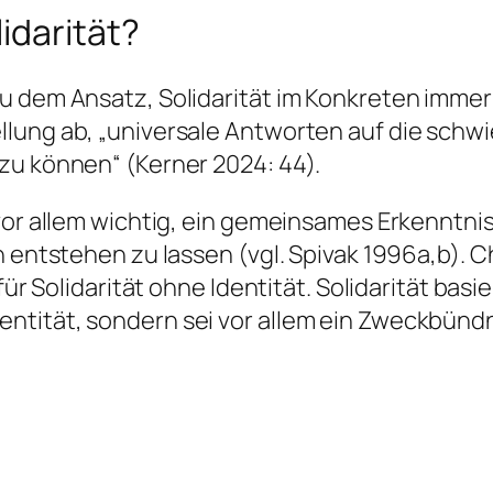
idarität?
u dem Ansatz, Solidarität im Konkreten immer
lung ab, „universale Antworten auf die schwie
zu können“ (Kerner 2024: 44).
 vor allem wichtig, ein gemeinsames Erkenntni
n entstehen zu lassen (vgl. Spivak 1996a,b).
 für Solidarität ohne Identität. Solidarität b
ntität, sondern sei vor allem ein Zweckbündn