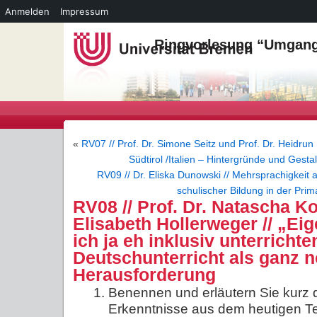
Anmelden
Impressum
Ringvorlesung “Umgang 
«
RV07 // Prof. Dr. Simone Seitz und Prof. Dr. Heidrun 
Südtirol /Italien – Hintergründe und Gest
RV09 // Dr. Eliska Dunowski // Mehrsprachigkeit 
schulischer Bildung in der Prim
RV08 // Prof. Dr. Natascha Ko
Elisabeth Hollerweger // „Ei
ich ja eh inklusiv unterrichte
Deutschunterricht als ganz 
Herausforderung
Benennen und erläutern Sie kurz dr
Erkenntnisse aus dem heutigen Te