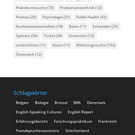
Praktikumssuche
(70)
Produktionstechnik
(12)
Promos
(20)
Psychologie
(21)
Public Health
(42)
Rechtswissenschaften
(10)
Roots
(11)
Schweden
(27)
Spanien
(50)
Türkei
(28)
Unterricht
(12)
unterrichten
(11)
Visum
(11)
Wohnungssuche
(102)
Österreich
(12)
Schlagwörter
Belgien
Biologie
Brüssel
BWL
Dänemark
English-Speaking Cultures
English Report
Erfahrungsbericht
Forschungspraktikum
Frankreich
Fremdsprachenassistenz
Griechenland