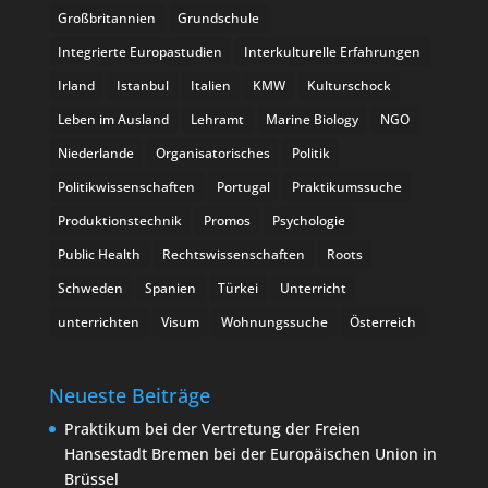
Großbritannien
Grundschule
Integrierte Europastudien
Interkulturelle Erfahrungen
Irland
Istanbul
Italien
KMW
Kulturschock
Leben im Ausland
Lehramt
Marine Biology
NGO
Niederlande
Organisatorisches
Politik
Politikwissenschaften
Portugal
Praktikumssuche
Produktionstechnik
Promos
Psychologie
Public Health
Rechtswissenschaften
Roots
Schweden
Spanien
Türkei
Unterricht
unterrichten
Visum
Wohnungssuche
Österreich
Neueste Beiträge
Praktikum bei der Vertretung der Freien
Hansestadt Bremen bei der Europäischen Union in
Brüssel