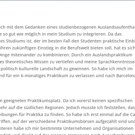
ich mit dem Gedanken eines studienbezogenen Auslandsaufentha
ze so gut wie möglich in mein Studium zu integrieren. Da das
des Studiums ist, der im besten Fall den Studenten praktische Einb
ren zukünftigen Einstieg in die Berufswelt bieten soll, hat es sich
 Dinge miteinander zu kombinieren. Durch ein Auslandspraktikum
gtes theoretisches Wissen zu vertiefen und meine Sprachkenntnisse
 politisch kulturelle Landschaft zu gewinnen. So habe ich mich im
nd für ein 6-monatiges Praktikum zu verlassen und nach Barcelon
 geeigneten Praktikumsplatz. Da ich vorerst keinen spezifischen
hr auf die südlichen Regionen. Jedoch musste ich feststellen, das
eibungen für Praktika zu finden. So habe ich erst einmal auf die C
riffen, auf der verschiedene Praktikumsbörsen aufgezählt sind und
 Weiteren habe ich mir bestimmte Unternehmen und Organisationen