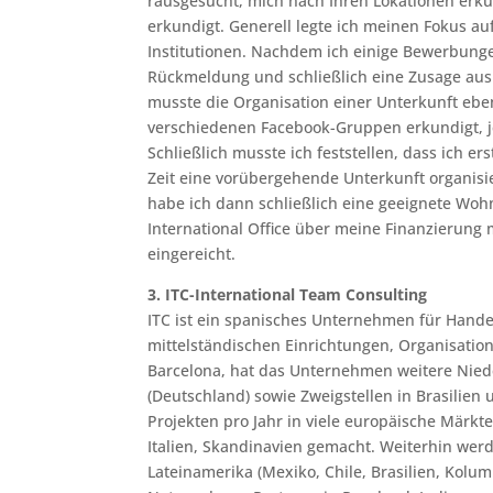
rausgesucht, mich nach Ihren Lokationen erk
erkundigt. Generell legte ich meinen Fokus au
Institutionen. Nachdem ich einige Bewerbunge
Rückmeldung und schließlich eine Zusage aus 
musste die Organisation einer Unterkunft eben
verschiedenen Facebook-Gruppen erkundigt, je
Schließlich musste ich feststellen, dass ich e
Zeit eine vorübergehende Unterkunft organis
habe ich dann schließlich eine geeignete Woh
International Office über meine Finanzierung
eingereicht.
3. ITC-International Team Consulting
ITC ist ein spanisches Unternehmen für Handel
mittelständischen Einrichtungen, Organisatio
Barcelona, hat das Unternehmen weitere Nieder
(Deutschland) sowie Zweigstellen in Brasilien
Projekten pro Jahr in viele europäische Märkt
Italien, Skandinavien gemacht. Weiterhin werd
Lateinamerika (Mexiko, Chile, Brasilien, Kolu