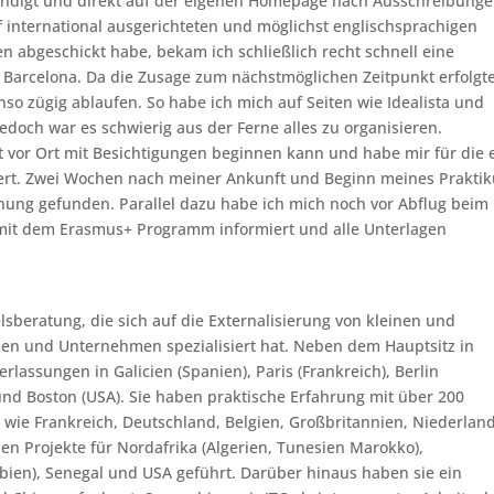
undigt und direkt auf der eigenen Homepage nach Ausschreibung
f international ausgerichteten und möglichst englischsprachigen
n abgeschickt habe, bekam ich schließlich recht schnell eine
Barcelona. Da die Zusage zum nächstmöglichen Zeitpunkt erfolgte
so zügig ablaufen. So habe ich mich auf Seiten wie Idealista und
doch war es schwierig aus der Ferne alles zu organisieren.
rst vor Ort mit Besichtigungen beginnen kann und habe mir für die 
iert. Zwei Wochen nach meiner Ankunft und Beginn meines Prakti
nung gefunden. Parallel dazu habe ich mich noch vor Abflug beim
 mit dem Erasmus+ Programm informiert und alle Unterlagen
sberatung, die sich auf die Externalisierung von kleinen und
nen und Unternehmen spezialisiert hat. Neben dem Hauptsitz in
lassungen in Galicien (Spanien), Paris (Frankreich), Berlin
 und Boston (USA). Sie haben praktische Erfahrung mit über 200
e wie Frankreich, Deutschland, Belgien, Großbritannien, Niederlan
en Projekte für Nordafrika (Algerien, Tunesien Marokko),
mbien), Senegal und USA geführt. Darüber hinaus haben sie ein