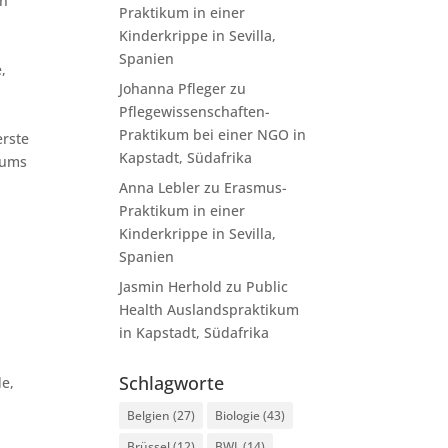
en
Praktikum in einer
Kinderkrippe in Sevilla,
Spanien
,
Johanna Pfleger
zu
Pflegewissenschaften-
Praktikum bei einer NGO in
erste
Kapstadt, Südafrika
kums
Anna Lebler
zu
Erasmus-
Praktikum in einer
Kinderkrippe in Sevilla,
Spanien
Jasmin Herhold
zu
Public
Health Auslandspraktikum
in Kapstadt, Südafrika
Schlagworte
de,
Belgien
(27)
Biologie
(43)
Brüssel
(12)
BWL
(14)