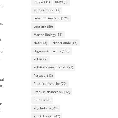
Italien
(31)
KMW
(9)
nt
Kulturschock
(12)
Leben im Ausland
(126)
e.
Lehramt
(89)
Marine Biology
(11)
n
NGO
(15)
Niederlande
(16)
Organisatorisches
(105)
bei
g
Politik
(9)
Politikwissenschaften
(22)
Portugal
(13)
auf
Praktikumssuche
(70)
nn.
Produktionstechnik
(12)
Promos
(20)
de
Psychologie
(21)
n,
Public Health
(42)