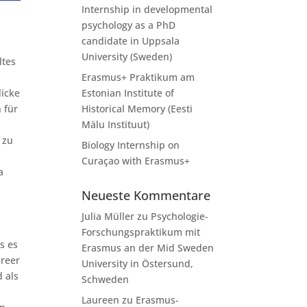
Internship in developmental
psychology as a PhD
candidate in Uppsala
University (Sweden)
ltes
Erasmus+ Praktikum am
licke
Estonian Institute of
 für
Historical Memory (Eesti
Mälu Instituut)
 zu
Biology Internship on
Curaçao with Erasmus+
a
Neueste Kommentare
Julia Müller
zu
Psychologie-
Forschungspraktikum mit
s es
Erasmus an der Mid Sweden
areer
University in Östersund,
 als
Schweden
Laureen
zu
Erasmus-