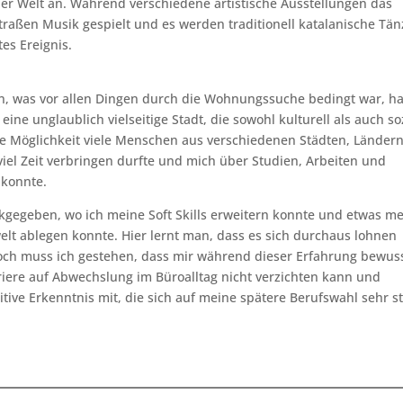
ller Welt an. Während verschiedene artistische Ausstellungen das
raßen Musik gespielt und es werden traditionell katalanische Tän
tes Ereignis.
en, was vor allen Dingen durch die Wohnungssuche bedingt war, ha
eine unglaublich vielseitige Stadt, die sowohl kulturell als auch so
die Möglichkeit viele Menschen aus verschiedenen Städten, Länder
iel Zeit verbringen durfte und mich über Studien, Arbeiten und
 konnte.
ckgegeben, wo ich meine Soft Skills erweitern konnte und etwas m
lt ablegen konnte. Hier lernt man, dass es sich durchaus lohnen
och muss ich gestehen, dass mir während dieser Erfahrung bewus
riere auf Abwechslung im Büroalltag nicht verzichten kann und
tive Erkenntnis mit, die sich auf meine spätere Berufswahl sehr s