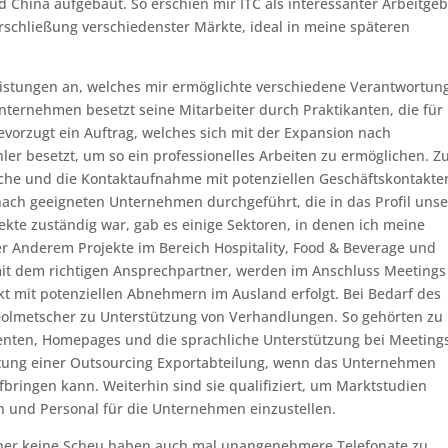
 China aufgebaut. So erschien mir ITC als interessanter Arbeitgeb
Erschließung verschiedenster Märkte, ideal in meine späteren
leistungen an, welches mir ermöglichte verschiedene Verantwortun
ternehmen besetzt seine Mitarbeiter durch Praktikanten, die für
bevorzugt ein Auftrag, welches sich mit der Expansion nach
er besetzt, um so ein professionelles Arbeiten zu ermöglichen. Z
che und die Kontaktaufnahme mit potenziellen Geschäftskontakte
 nach geeigneten Unternehmen durchgeführt, die in das Profil uns
jekte zuständig war, gab es einige Sektoren, in denen ich meine
er Anderem Projekte im Bereich Hospitality, Food & Beverage und
it dem richtigen Ansprechpartner, werden im Anschluss Meetings
akt mit potenziellen Abnehmern im Ausland erfolgt. Bei Bedarf des
s Dolmetscher zu Unterstützung von Verhandlungen. So gehörten zu
ten, Homepages und die sprachliche Unterstützung bei Meeting
tung einer Outsourcing Exportabteilung, wenn das Unternehmen
ufbringen kann. Weiterhin sind sie qualifiziert, um Marktstudien
 und Personal für die Unternehmen einzustellen.
 daher keine Scheu haben auch mal unangenehmere Telefonate zu