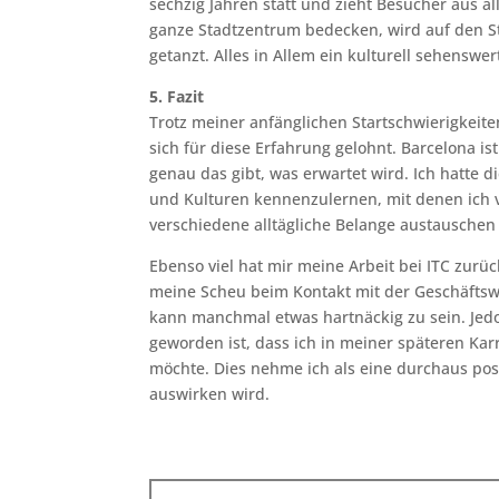
sechzig Jahren statt und zieht Besucher aus a
ganze Stadtzentrum bedecken, wird auf den St
getanzt. Alles in Allem ein kulturell sehenswer
5. Fazit
Trotz meiner anfänglichen Startschwierigkeit
sich für diese Erfahrung gelohnt. Barcelona ist 
genau das gibt, was erwartet wird. Ich hatte 
und Kulturen kennenzulernen, mit denen ich v
verschiedene alltägliche Belange austauschen
Ebenso viel hat mir meine Arbeit bei ITC zurü
meine Scheu beim Kontakt mit der Geschäftswe
kann manchmal etwas hartnäckig zu sein. Jed
geworden ist, dass ich in meiner späteren Kar
möchte. Dies nehme ich als eine durchaus posi
auswirken wird.