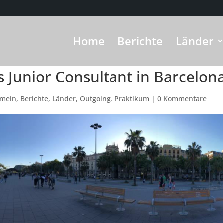
Home
Berichte
Länder
 Junior Consultant in Barcelon
emein
,
Berichte
,
Länder
,
Outgoing
,
Praktikum
|
0 Kommentare