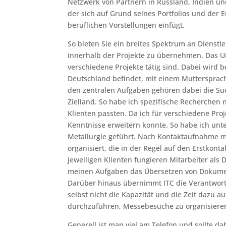
Netzwerk von Partnern in Russland, Indien und
der sich auf Grund seines Portfolios und der 
beruflichen Vorstellungen einfügt.
So bieten Sie ein breites Spektrum an Dienst
innerhalb der Projekte zu übernehmen. Das Un
verschiedene Projekte tätig sind. Dabei wird 
Deutschland befindet, mit einem Muttersprachl
den zentralen Aufgaben gehören dabei die Su
Zielland. So habe ich spezifische Recherchen
Klienten passten. Da ich für verschiedene Pro
Kenntnisse erweitern konnte. So habe ich unt
Metallurgie geführt. Nach Kontaktaufnahme m
organisiert, die in der Regel auf den Erstkont
jeweiligen Klienten fungieren Mitarbeiter al
meinen Aufgaben das Übersetzen von Dokumen
Darüber hinaus übernimmt ITC die Verantwor
selbst nicht die Kapazität und die Zeit dazu a
durchzuführen, Messebesuche zu organisieren
Generell ist man viel am Telefon und sollte