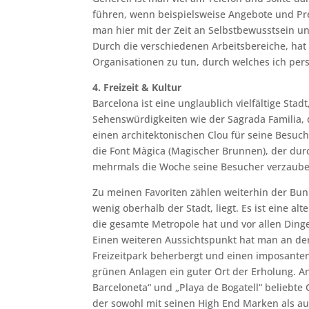
führen, wenn beispielsweise Angebote und Pr
man hier mit der Zeit an Selbstbewusstsein u
Durch die verschiedenen Arbeitsbereiche, hat
Organisationen zu tun, durch welches ich per
4. Freizeit & Kultur
Barcelona ist eine unglaublich vielfältige Stad
Sehenswürdigkeiten wie der Sagrada Familia, 
einen architektonischen Clou für seine Besuc
die Font Màgica (Magischer Brunnen), der dur
mehrmals die Woche seine Besucher verzaube
Zu meinen Favoriten zählen weiterhin der Bunk
wenig oberhalb der Stadt, liegt. Es ist eine 
die gesamte Metropole hat und vor allen Din
Einen weiteren Aussichtspunkt hat man an der 
Freizeitpark beherbergt und einen imposanten A
grünen Anlagen ein guter Ort der Erholung. 
Barceloneta“ und „Playa de Bogatell“ beliebte
der sowohl mit seinen High End Marken als au