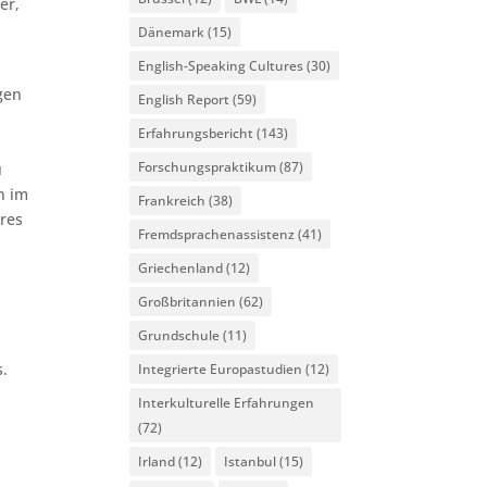
er,
Dänemark
(15)
English-Speaking Cultures
(30)
gen
English Report
(59)
Erfahrungsbericht
(143)
Forschungspraktikum
(87)
u
n im
Frankreich
(38)
eres
Fremdsprachenassistenz
(41)
Griechenland
(12)
Großbritannien
(62)
Grundschule
(11)
s.
Integrierte Europastudien
(12)
Interkulturelle Erfahrungen
(72)
Irland
(12)
Istanbul
(15)