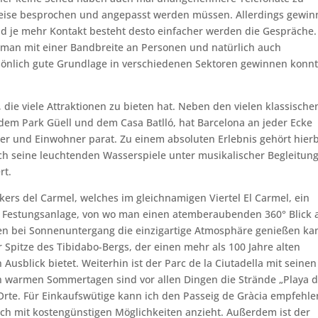
eise besprochen und angepasst werden müssen. Allerdings gewin
nd je mehr Kontakt besteht desto einfacher werden die Gespräche.
 man mit einer Bandbreite an Personen und natürlich auch
sönlich gute Grundlage in verschiedenen Sektoren gewinnen konnt
t, die viele Attraktionen zu bieten hat. Neben den vielen klassische
dem Park Güell und dem Casa Batlló, hat Barcelona an jeder Ecke
her und Einwohner parat. Zu einem absoluten Erlebnis gehört hier
ch seine leuchtenden Wasserspiele unter musikalischer Begleitun
rt.
ers del Carmel, welches im gleichnamigen Viertel El Carmel, ein
alte Festungsanlage, von wo man einen atemberaubenden 360° Blick 
gen bei Sonnenuntergang die einzigartige Atmosphäre genießen ka
Spitze des Tibidabo-Bergs, der einen mehr als 100 Jahre alten
usblick bietet. Weiterhin ist der Parc de la Ciutadella mit seinen
An warmen Sommertagen sind vor allen Dingen die Strände „Playa 
 Orte. Für Einkaufswütige kann ich den Passeig de Gràcia empfehle
ch mit kostengünstigen Möglichkeiten anzieht.
Außerdem ist der