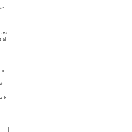
ze
t es
zial
n
ehr
st
tark