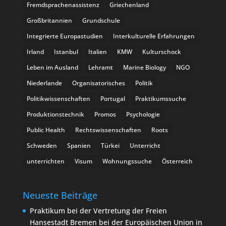
Fremdsprachenassistenz
Griechenland
Großbritannien
Grundschule
Integrierte Europastudien
Interkulturelle Erfahrungen
Irland
Istanbul
Italien
KMW
Kulturschock
Leben im Ausland
Lehramt
Marine Biology
NGO
Niederlande
Organisatorisches
Politik
Politikwissenschaften
Portugal
Praktikumssuche
Produktionstechnik
Promos
Psychologie
Public Health
Rechtswissenschaften
Roots
Schweden
Spanien
Türkei
Unterricht
unterrichten
Visum
Wohnungssuche
Österreich
Neueste Beiträge
Praktikum bei der Vertretung der Freien
Hansestadt Bremen bei der Europäischen Union in