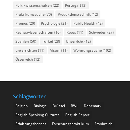
Politikwissenschaften
(22)
Portugal
(13)
Praktikumssuche
(70)
Produktionstechnik
(12)
Promos
(20)
Psychologie
(21)
Public Health
(42)
Rechtswissenschaften
(10)
Roots
(11)
Schweden
(27)
Spanien
(50)
Türkei
(28)
Unterricht
(12)
unterrichten
(11)
Visum
(11)
Wohnungssuche
(102)
Österreich
(12)
Schlagwörter
Belgien
Biologie
Brüssel
BWL
Dänemark
English-Speaking Cultures
English Report
Erfahrungsbericht
Forschungspraktikum
Frankreich