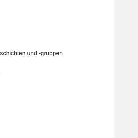
gsschichten und -gruppen
n
n