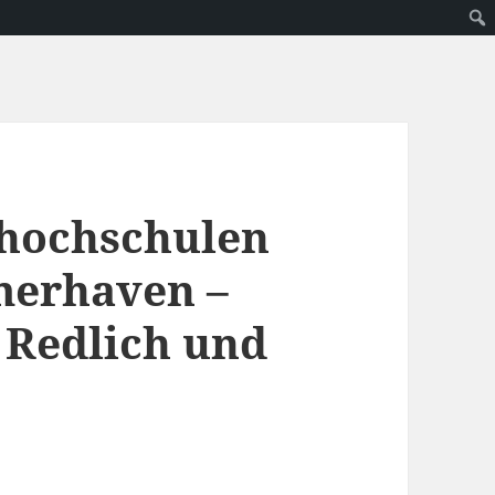
shochschulen
merhaven –
a Redlich und