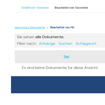
Erstellt von Yassmine
Bearbeitet von Yassmine
Yassmine’s Dokumente
▸
Bearbeitet von Mir
Sie sehen
alle
Dokumente.
Filter nach:
Anhänge
Suchen
Schlagwort
Has
Titel
attachment
Es sind keine Dokumente für diese Ansicht