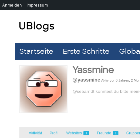
Anmelden
Impressum
Startseite
Erste Schritte
Global
Yassmine
@yassmine
Aktiv vor 6 Jahren, 2 Mo
@sebarndt könntest du bitte mei
Aktivität
Profil
Websites
Freunde
Gruppe
1
1