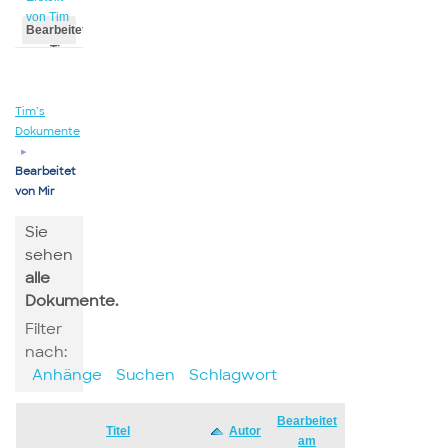
von Tim
Bearbeitet
von Tim
Tim’s
Dokumente
▸
Bearbeitet
von Mir
Sie
sehen
alle
Dokumente.
Filter
nach:
Anhänge
Suchen
Schlagwort
Bearbeitet
Has
Titel
Autor
am