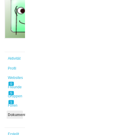
@timhof
Aktiv vor
1 Monat,
1 Woche
Aktivität
Profil
Websites
0
Freunde
5
Gruppen
1
Foren
Dokumente
Erstellt