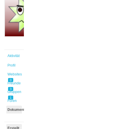
@schedler
Aktiv vor
1 Monat,
3 Wochen
Aktivität
Profil
Websites
0
Freunde
3
Gruppen
1
Foren
Dokumente
Erstellt