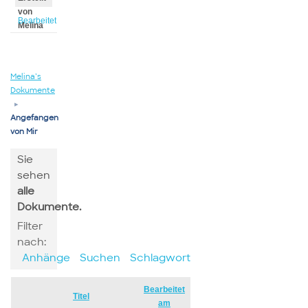
von
Bearbeitet
Melina
von
Melina
Melina’s
Dokumente
▸
Angefangen
von Mir
Sie
sehen
alle
Dokumente.
Filter
nach:
Anhänge
Suchen
Schlagwort
Bearbeitet
Has
Titel
am