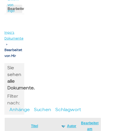
von
Bearbeitet
Ingo
von
Ingo
Ingo’s
Dokumente
▸
Bearbeitet
von Mir
Sie
sehen
alle
Dokumente.
Filter
nach:
Anhänge
Suchen
Schlagwort
Bearbeitet
Has
Titel
Autor
am