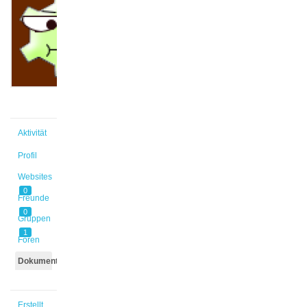
@s_x28y9x
Aktiv vor
2 Jahren,
6 Monaten
Aktivität
Profil
Websites
0
Freunde
0
Gruppen
1
Foren
Dokumente
Erstellt