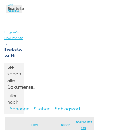
von
Bearbeitet
Regina
von
Regina
Regina’s
Dokumente
▸
Bearbeitet
von Mir
Sie
sehen
alle
Dokumente.
Filter
nach:
Anhänge
Suchen
Schlagwort
Bearbeitet
Has
Titel
Autor
am