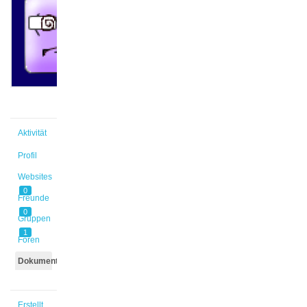
@remi
Aktiv vor
4 Jahren,
3 Monaten
Aktivität
Profil
Websites
0
Freunde
0
Gruppen
1
Foren
Dokumente
Erstellt