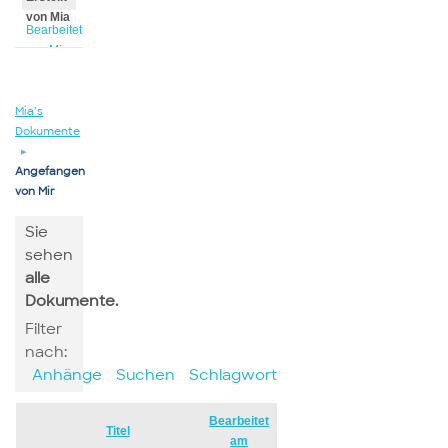
von Mia
Bearbeitet
von Mia
Mia’s
Dokumente
▸
Angefangen
von Mir
Sie
sehen
alle
Dokumente.
Filter
nach:
Anhänge
Suchen
Schlagwort
Bearbeitet
Has
Titel
am