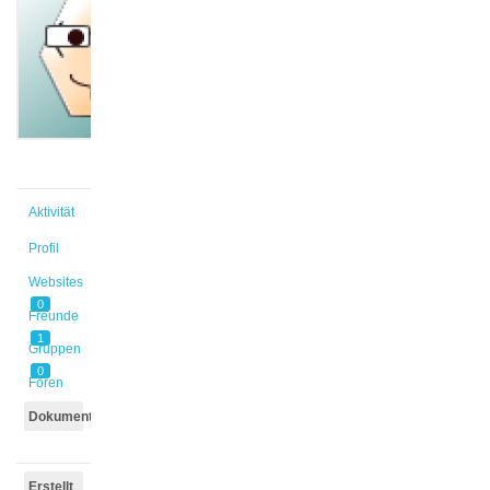
@reimerm
Aktiv vor
1 Jahr,
3 Monaten
Aktivität
Profil
Websites
0
Freunde
1
Gruppen
0
Foren
Dokumente
Erstellt