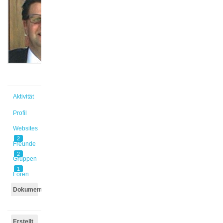
@otersen
Aktiv vor
9 Jahren,
2 Monaten
Aktivität
Profil
Websites
2
Freunde
2
Gruppen
1
Foren
Dokumente
Erstellt