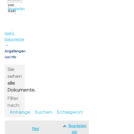
von
Bearbeitet
Axel
von Axel
Axel’s
Dokumente
▸
Angefangen
von Mir
Sie
sehen
alle
Dokumente.
Filter
nach:
Anhänge
Suchen
Schlagwort
Bearbeitet
Has
Titel
am