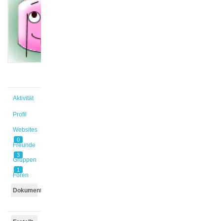
Marie
@nellimar
Aktiv vor
2 Jahren,
11 Monaten
Aktivität
Profil
Websites
0
Freunde
3
Gruppen
1
Foren
Dokumente