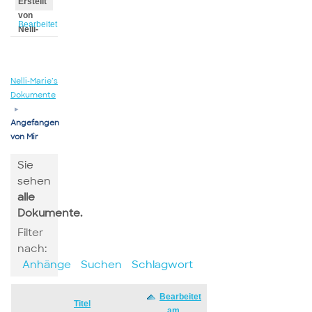
Erstellt
von
Bearbeitet
Nelli-
von
Marie
Nelli-
Marie
Nelli-Marie’s
Dokumente
▸
Angefangen
von Mir
Sie
sehen
alle
Dokumente.
Filter
nach:
Anhänge
Suchen
Schlagwort
Bearbeitet
Has
Titel
am