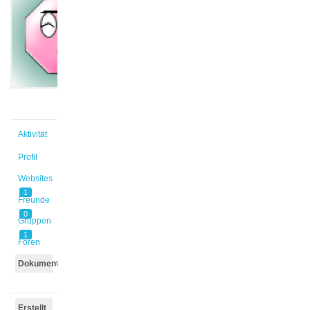
@mkrah
Aktiv vor
11 Monaten,
1 Woche
Aktivität
Profil
Websites
1
Freunde
0
Gruppen
1
Foren
Dokumente
Erstellt