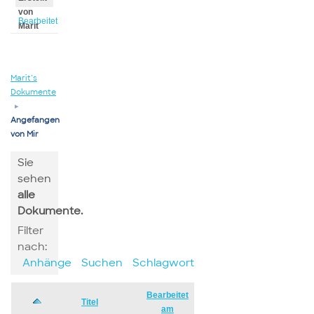
von
Bearbeitet
Marit
von
Marit
Marit’s
Dokumente
▸
Angefangen
von Mir
Sie
sehen
alle
Dokumente.
Filter
nach:
Anhänge
Suchen
Schlagwort
Bearbeitet
Has
Titel
am