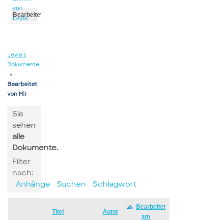
von
Bearbeitet
Leyla
von
Leyla
Leyla’s
Dokumente
▸
Bearbeitet
von Mir
Sie
sehen
alle
Dokumente.
Filter
nach:
Anhänge
Suchen
Schlagwort
Bearbeitet
Has
Titel
Autor
am