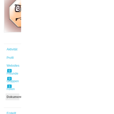
@leyla1
Aktiv vor
2 Jahren,
2 Monaten
Aktivität
Profil
Websites
0
Freunde
0
Gruppen
1
Foren
Dokumente
Erstellt