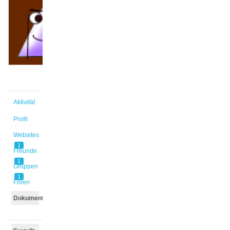
Thao
@le1
Aktiv vor
1 Jahr,
10 Monaten
Aktivität
Profil
Websites
1
Freunde
1
Gruppen
1
Foren
Dokumente