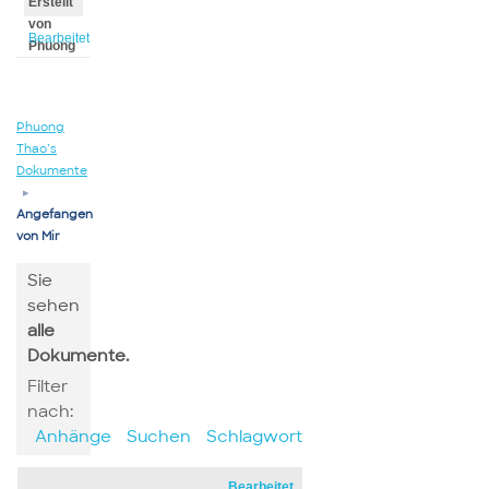
Erstellt
von
Bearbeitet
Phuong
von
Phuong
Phuong
Thao’s
Dokumente
▸
Angefangen
von Mir
Sie
sehen
alle
Dokumente.
Filter
nach:
Anhänge
Suchen
Schlagwort
Bearbeitet