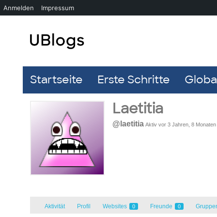
Anmelden
Impressum
Startseite
Erste Schritte
Global
Laetitia
@laetitia
Aktiv vor 3 Jahren, 8 Monaten
Aktivität
Profil
Websites
Freunde
Gruppe
0
0