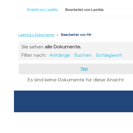
Erstellt von Laetitia
Bearbeitet von Laetitia
Laetitia’s Dokumente
▸
Bearbeitet von Mir
Sie sehen
alle
Dokumente.
Filter nach:
Anhänge
Suchen
Schlagwort
Has
Titel
attachment
Es sind keine Dokumente für diese Ansicht