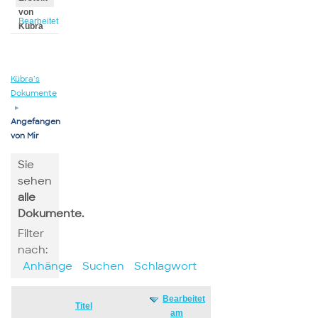
von
Bearbeitet
Kübra
von
Kübra
Kübra’s
Dokumente
▸
Angefangen
von Mir
Sie
sehen
alle
Dokumente.
Filter
nach:
Anhänge
Suchen
Schlagwort
Bearbeitet
Has
Titel
am