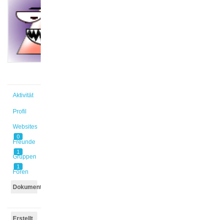
@kuakarsu
Aktiv vor
2 Jahren,
10 Monaten
Aktivität
Profil
Websites
0
Freunde
1
Gruppen
1
Foren
Dokumente
Erstellt