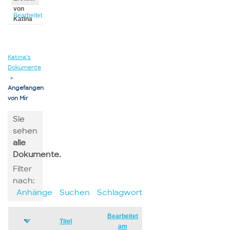
von
Bearbeitet
Katina
von
Katina
Katina’s
Dokumente
▸
Angefangen
von Mir
Sie
sehen
alle
Dokumente.
Filter
nach:
Anhänge
Suchen
Schlagwort
Bearbeitet
Has
Titel
am