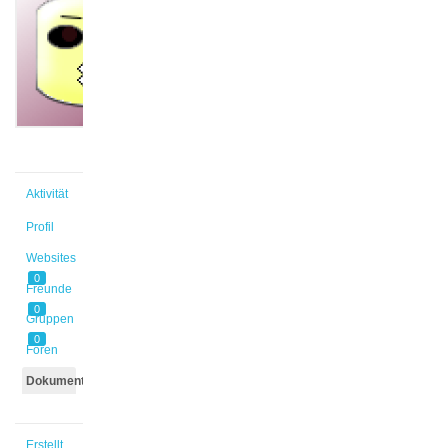
@kamps1
Aktiv vor
7 Jahren
Aktivität
Profil
Websites
0
Freunde
0
Gruppen
0
Foren
Dokumente
Erstellt