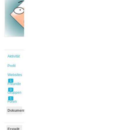
@jona2
Aktiv vor
10 Monaten,
1 Woche
Aktivität
Profil
Websites
1
Freunde
0
Gruppen
1
Foren
Dokumente
Erstellt