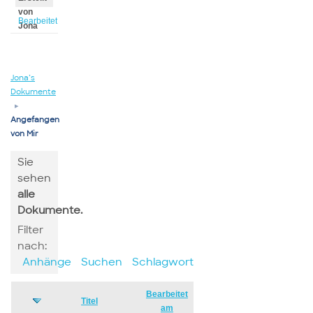
von
Bearbeitet
Jona
von
Jona
Jona’s
Dokumente
▸
Angefangen
von Mir
Sie
sehen
alle
Dokumente.
Filter
nach:
Anhänge
Suchen
Schlagwort
Bearbeitet
Has
Titel
am