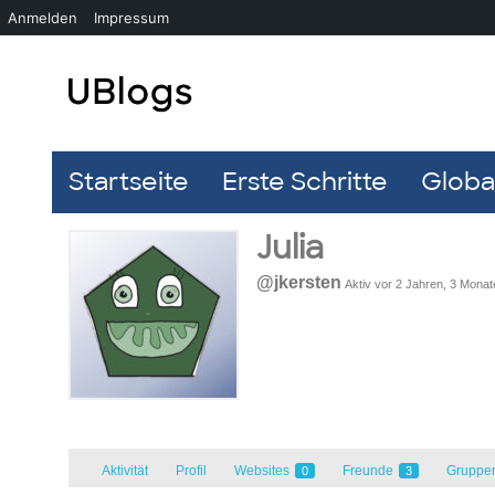
Anmelden
Impressum
Startseite
Erste Schritte
Global
Julia
@jkersten
Aktiv vor 2 Jahren, 3 Monat
Aktivität
Profil
Websites
Freunde
Gruppe
0
3