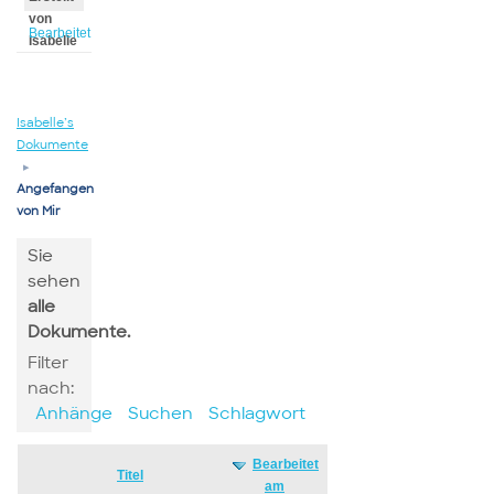
von
Bearbeitet
Isabelle
von
Isabelle
Isabelle’s
Dokumente
▸
Angefangen
von Mir
Sie
sehen
alle
Dokumente.
Filter
nach:
Anhänge
Suchen
Schlagwort
Bearbeitet
Has
Titel
am