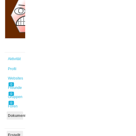
@isa_nik
Aktiv vor
3 Monaten,
2 Wochen
Aktivität
Profil
Websites
0
Freunde
0
Gruppen
0
Foren
Dokumente
Erstellt