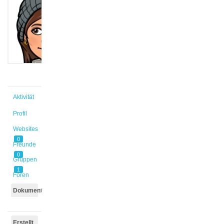
@fander
Aktiv vor
1 Jahr,
6 Monaten
Aktivität
Profil
Websites
0
Freunde
0
Gruppen
1
Foren
Dokumente
Erstellt