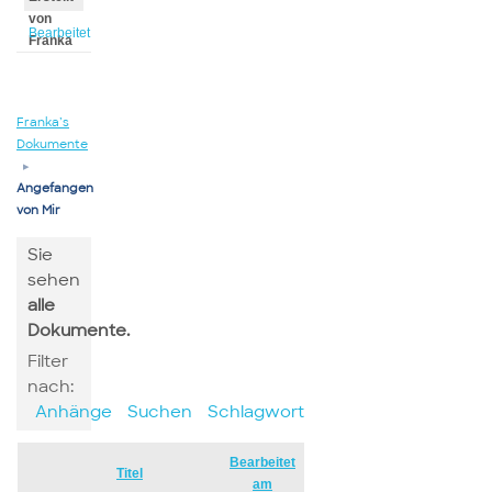
von
Bearbeitet
Franka
von
Franka
Franka’s
Dokumente
▸
Angefangen
von Mir
Sie
sehen
alle
Dokumente.
Filter
nach:
Anhänge
Suchen
Schlagwort
Bearbeitet
Has
Titel
am