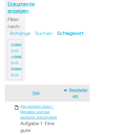
Dokumente
anzeigen
Filter
nach:
Anhänge
Suchen
Schlagwort
Deutschland
Schulen
(1)
(1)
Individualität
Schüler
(1)
(1)
Migration
Sprachen
(1)
(1)
Bearbeitet
Has
Titel
am
attachment
Alle gehören dazu! –
Migration und das
deutsche Schulsystem
Aufgabe 1 Eine
gute