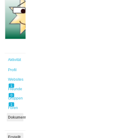
@elhaj
Aktiv vor
8 Monaten,
3 Wochen
Aktivität
Profil
Websites
1
Freunde
0
Gruppen
1
Foren
Dokumente
Erstellt