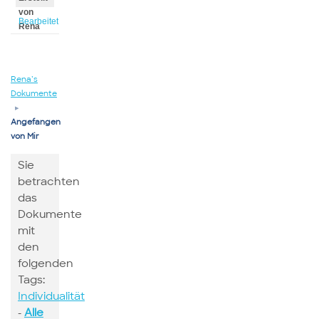
von
Bearbeitet
Rena
von
Rena
Rena’s
Dokumente
▸
Angefangen
von Mir
Sie
betrachten
das
Dokumente
mit
den
folgenden
Tags:
Individualität
-
Alle