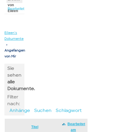
von
Bearbeitet
Eileen
von
Eileen
Eileen’s
Dokumente
▸
Angefangen
von Mir
Sie
sehen
alle
Dokumente.
Filter
nach:
Anhänge
Suchen
Schlagwort
Bearbeitet
Has
Titel
am