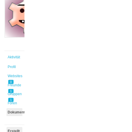
@eileen2
Aktiv vor
1 Jahr,
6 Monaten
Aktivität
Profil
Websites
0
Freunde
1
Gruppen
1
Foren
Dokumente
Erstellt