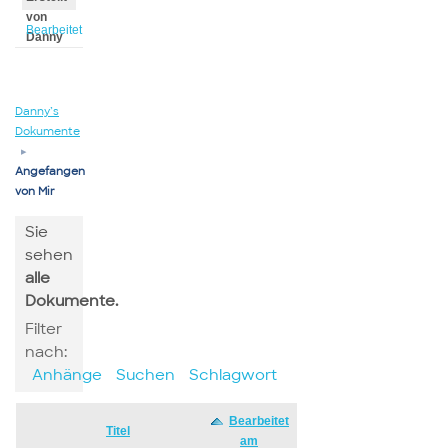
von
Bearbeitet
Danny
von
Danny
Danny’s
Dokumente
▸
Angefangen
von Mir
Sie
sehen
alle
Dokumente.
Filter
nach:
Anhänge
Suchen
Schlagwort
Bearbeitet
Has
Titel
am