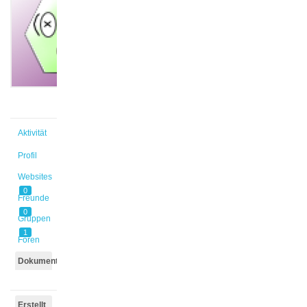
@danbaehr
Aktiv vor
11 Jahren,
3 Monaten
Aktivität
Profil
Websites
0
Freunde
0
Gruppen
1
Foren
Dokumente
Erstellt