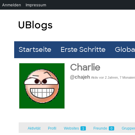
Anmelden
Impressum
Startseite
Erste Schritte
Global
Charlie
@chajeh
Aktiv vor 2 Jahren, 7 Monaten
Aktivität
Profil
Websites
Freunde
Gruppe
1
0