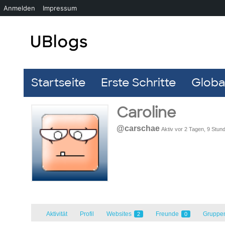
Anmelden
Impressum
Startseite
Erste Schritte
Global
Caroline
@carschae
Aktiv vor 2 Tagen, 9 Stun
Aktivität
Profil
Websites
Freunde
Gruppe
2
0