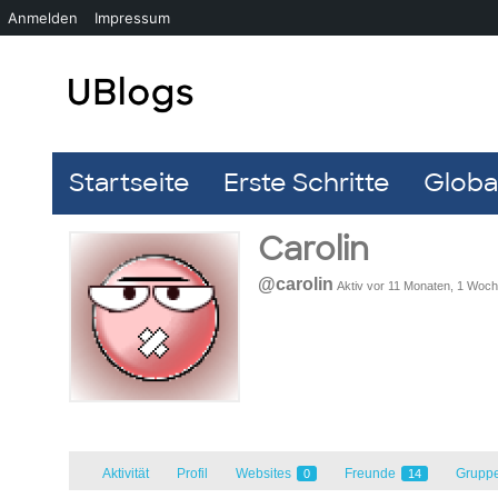
Anmelden
Impressum
Startseite
Erste Schritte
Global
Carolin
@carolin
Aktiv vor 11 Monaten, 1 Woc
Aktivität
Profil
Websites
Freunde
Grupp
0
14