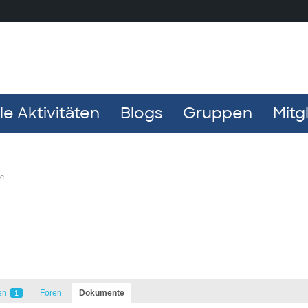
e Aktivitäten
Blogs
Gruppen
Mitg
he
en
Foren
Dokumente
1