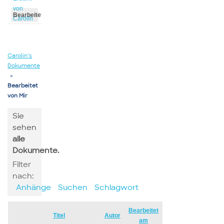
von
Bearbeitet
Carolin
von
Carolin
Carolin’s
Dokumente
▸
Bearbeitet
von Mir
Sie
sehen
alle
Dokumente.
Filter
nach:
Anhänge
Suchen
Schlagwort
Bearbeitet
Has
Titel
Autor
am