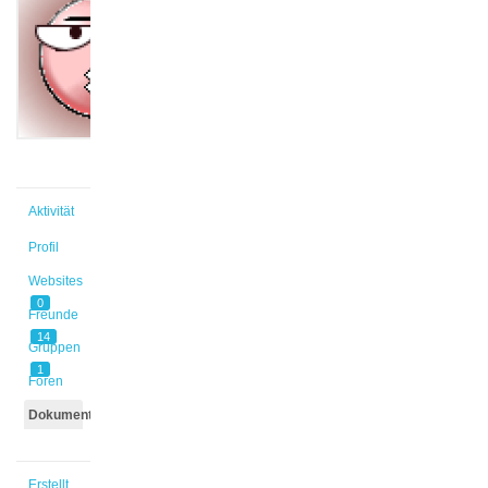
@carolin
Aktiv vor
11 Monaten,
1 Woche
Aktivität
Profil
Websites
0
Freunde
14
Gruppen
1
Foren
Dokumente
Erstellt