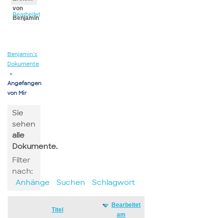
von
Bearbeitet
Benjamin
von
Benjamin
Benjamin’s
Dokumente
▸
Angefangen
von Mir
Sie
sehen
alle
Dokumente.
Filter
nach:
Anhänge
Suchen
Schlagwort
Bearbeitet
Has
Titel
am