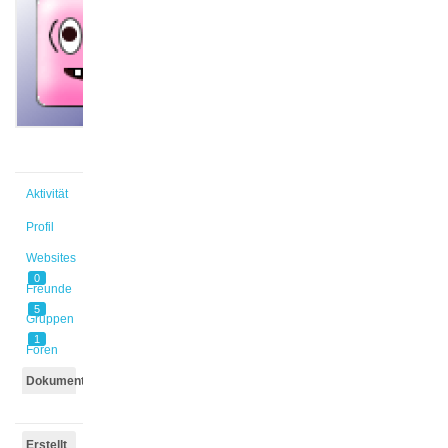
@bsaade
Aktiv vor
5 Monaten,
3 Wochen
Aktivität
Profil
Websites
0
Freunde
5
Gruppen
1
Foren
Dokumente
Erstellt