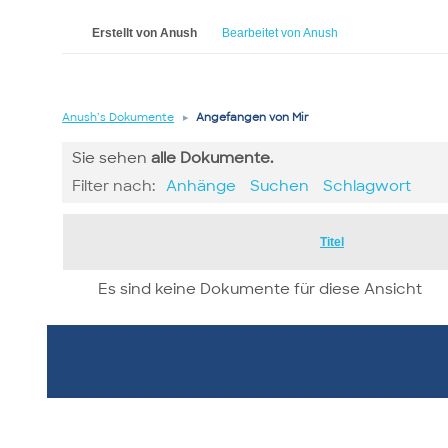
Erstellt von Anush
Bearbeitet von Anush
Anush’s Dokumente
▸
Angefangen von Mir
Sie sehen
alle
Dokumente.
Filter nach:
Anhänge
Suchen
Schlagwort
Has
Titel
attachment
Es sind keine Dokumente für diese Ansicht