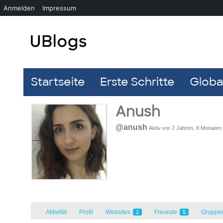
Anmelden
Impressum
Startseite
Erste Schritte
Global
Anush
@anush
Aktiv vor 2 Jahren, 8 Monaten
Aktivität
Profil
Websites
Freunde
Gruppe
2
5