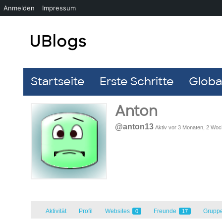
Anmelden
Impressum
Startseite
Erste Schritte
Global
Anton
@anton13
Aktiv vor 3 Monaten, 2 Wo
Aktivität
Profil
Websites
Freunde
Grupp
0
17